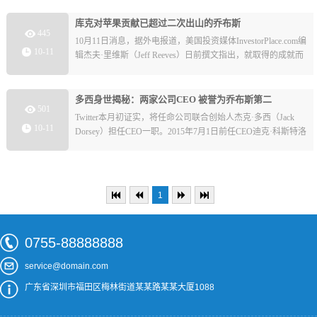
开赛以来首个被比赛组织者官方确认的发射合同。
库克对苹果贡献已超过二次出山的乔布斯
445
10月11日消息，据外电报道，美国投资媒体InvestorPlace.com编
10-11
辑杰夫·里维斯（Jeff Reeves）日前撰文指出，就取得的成就而
言，苹果现任首席执行官蒂姆·库克（Tim Cook）已经超过了二
次出山时的史蒂夫·乔布斯（Steve Jobs）。
多西身世揭秘：两家公司CEO 被誉为乔布斯第二
501
Twitter本月初证实，将任命公司联合创始人杰克·多西（Jack
10-11
Dorsey）担任CEO一职。2015年7月1日前任CEO迪克·科斯特洛
（Dick Csotolo）离职之后，多西一直在担任临时CEO。
1
0755-88888888
service@domain.com
广东省深圳市福田区梅林街道某某路某某大厦1088