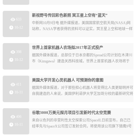
全球范围内存储、处理、分析联网设备生成的数据并采取行动。
新视野号传回彩色新照 冥王星上空有“蓝天”
633
中新网10月9日电 据外媒报道，美国国家航空航天局(NASA)网
10-12
站称，NASA学者获得的资料可以证实，冥王星上空和地球一样
有“蓝天”。根据“新视野”号(New Horizons)探测器所拍摄的彩色图
片显示，冥王星大气层中有蓝色烟雾。研究人员认为，这种效果
的原因是该星球大气层中存在被称为托林(Tholin)的有机粒子。
世界上首家机器人农场拟2017年正式投产
398
据国外媒体报道，总部位于日本京都的Spread公司计划在木津川
10-12
市（Kizugawa）建造关西科技城，世界上首家机器人农场将于
2017年在这里诞生。这个农场不用人类工人，全部种植、管理和
收获环节都由机器人控制。
美国大学开发心灵机器人 可预测你的意图
411
据国外媒体报道，对于那些担心机器人将变得比人类更聪明并可
10-11
自我建造的人来说，美国伊利诺伊大学芝加哥分校的最新研究将
令他们感到更加不安。这里的生物工程师们研发出一种“心灵机
器人”，可以预测你的行为意图。
谷歌3000万美元探月项目引发新时代太空竞赛
406
来自以色列的非营利性太空探索公司SpaceIL日前宣布，自己已
10-11
经率先与SpaceX公司签订发射合同，将使用该公司旗下猎鹰9号
火箭送登月艇前往月球。同时，这也是谷歌(微博)Lunar XPRIZE