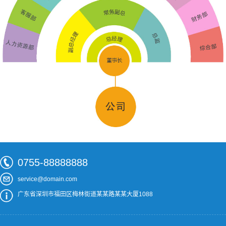
0755-88888888
service@domain.com
广东省深圳市福田区梅林街道某某路某某大厦1088