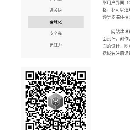
形用户界面（
格，都可以通
通关快
频等多媒体档
全球化
网站建设是一
安全高
面设计，创作
追踪力
面的设计。网
括域名注册设