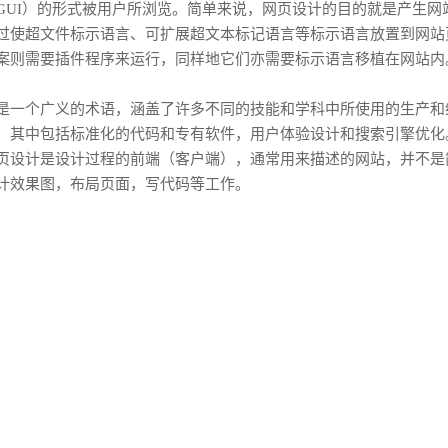
GUI）的形式被用户所浏览。简单来说，网页设计的目的就是产生网站。
过使超文件标示语言、可扩展超文本标记语言等标示语言放置到网站
案则需要插件程序来运行，同样地它们亦需要标示语言移植在网站内
个广义的术语，涵盖了许多不同的技能和学科中所使用的生产和
，其中包括标准化的代码和专有软件，用户体验设计和搜索引擎优化
页设计是设计过程的前端（客户端），通常用来描述的网站，并不是
计效果图，布局页面，写代码等工作。